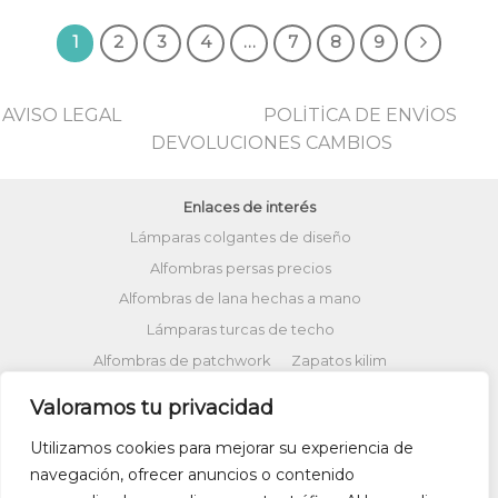
era:
es:
era:
es:
380,00€.
220,00€.
380,00€.
220,00
1
2
3
4
…
7
8
9
AVISO LEGAL
POLİTİCA DE ENVİOS
DEVOLUCIONES CAMBIOS
Enlaces de interés
Lámparas colgantes de diseño
Alfombras persas precios
Alfombras de lana hechas a mano
Lámparas turcas de techo
Alfombras de patchwork
Zapatos kilim
Alfombras turcas precios
Valoramos tu privacidad
Alfombras patchwork vintage
Utilizamos cookies para mejorar su experiencia de
Cojines Kilim
Bolsos kilim
Cojines Ikat
navegación, ofrecer anuncios o contenido
Comprar kilim online