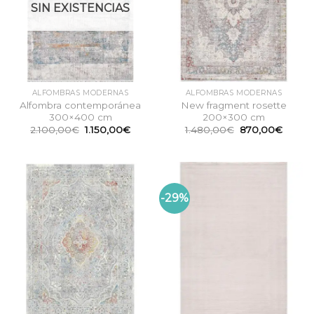
SIN EXISTENCIAS
ALFOMBRAS MODERNAS
ALFOMBRAS MODERNAS
Alfombra contemporánea
New fragment rosette
300×400 cm
200×300 cm
El
El
El
El
2.100,00
€
1.150,00
€
1.480,00
€
870,00
€
precio
precio
precio
precio
original
actual
original
actual
era:
es:
era:
es:
2.100,00€.
1.150,00€.
1.480,00€.
870,0
-29%