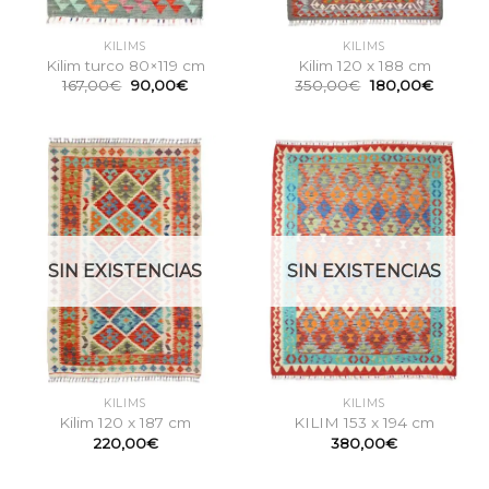
KILIMS
KILIMS
Kilim turco 80×119 cm
Kilim 120 x 188 cm
El
El
El
El
167,00
€
90,00
€
350,00
€
180,00
€
precio
precio
precio
precio
original
actual
original
actual
era:
es:
era:
es:
167,00€.
90,00€.
350,00€.
180,00
SIN EXISTENCIAS
SIN EXISTENCIAS
KILIMS
KILIMS
Kilim 120 x 187 cm
KILIM 153 x 194 cm
220,00
€
380,00
€