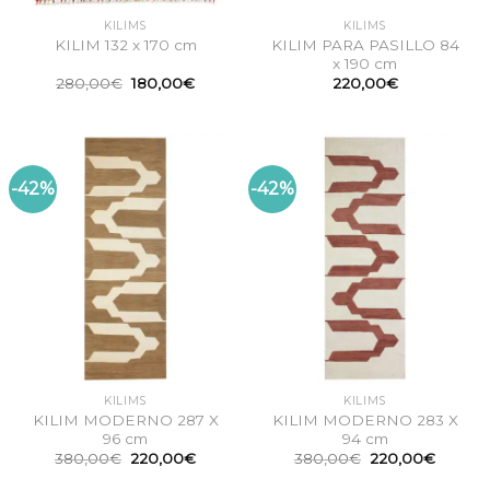
KILIMS
KILIMS
KILIM PARA PASILLO 84
KILIM 132 x 170 cm
x 190 cm
El
El
280,00
€
180,00
€
220,00
€
precio
precio
original
actual
era:
es:
280,00€.
180,00€.
-42%
-42%
KILIMS
KILIMS
KILIM MODERNO 287 X
KILIM MODERNO 283 X
96 cm
94 cm
El
El
El
El
380,00
€
220,00
€
380,00
€
220,00
€
precio
precio
precio
precio
original
actual
original
actual