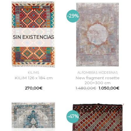
-29%
SIN EXISTENCIAS
KILIMS
ALFOMBRAS MODERNAS
New fragment rosette
KILIM 126 x 184 cm
200×300 cm
El
El
270,00
€
1.480,00
€
1.050,00
€
precio
preci
original
actual
era:
es:
1.480,00€.
1.050
-47%