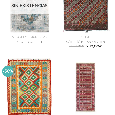
SIN EXISTENCIAS
ALFOMBRAS MODERNAS
KILIMS
BLUE ROSETTE
Cicim kilim 154×197 cm
El
El
525,00
€
280,00
€
precio
precio
original
actual
era:
es:
525,00€.
280,00
-36%