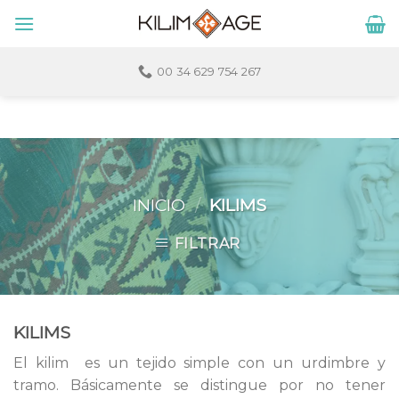
Skip
to
content
00 34 629 754 267
INICIO
/
KILIMS
FILTRAR
KILIMS
El kilim es un tejido simple con un urdimbre y
tramo. Básicamente se distingue por no tener