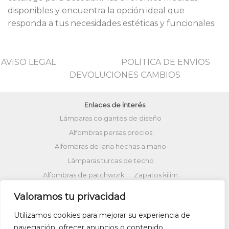
disponibles y encuentra la opción ideal que
responda a tus necesidades estéticas y funcionales.
AVISO LEGAL
POLİTİCA DE ENVİOS
DEVOLUCIONES CAMBIOS
Enlaces de interés
Lámparas colgantes de diseño
Alfombras persas precios
Alfombras de lana hechas a mano
Lámparas turcas de techo
Alfombras de patchwork
Zapatos kilim
Alfombras turcas precios
Valoramos tu privacidad
Alfombras patchwork vintage
Utilizamos cookies para mejorar su experiencia de
Cojines Kilim
Bolsos kilim
Cojines Ikat
navegación, ofrecer anuncios o contenido