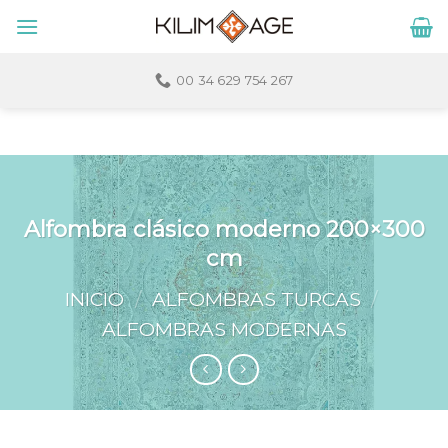
Skip
to
content
00 34 629 754 267
Alfombra clásico moderno 200×300
cm
INICIO
/
ALFOMBRAS TURCAS
/
ALFOMBRAS MODERNAS