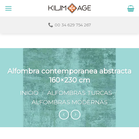
Skip
to
content
00 34 629 754 267
Alfombra contemporanea abstracta
160×230 cm
INICIO
/
ALFOMBRAS TURCAS
/
ALFOMBRAS MODERNAS