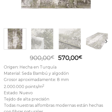
El
El
900,00
570,00
€
€
precio
precio
Origen: Hecha en Turquía
original
actual
Material: Seda Bambú y algodón
era:
es:
Grosor aproximadamente: 8 mm
900,00€.
570,00€.
2
2.000.000 points/m
Estado: Nuevo
Tejido de alta precisión
Todas nuestras alfombras modernas están hechas
con fibras naturales.