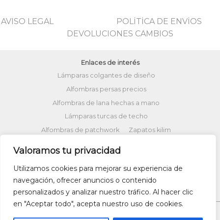
AVISO LEGAL
POLİTİCA DE ENVİOS
DEVOLUCIONES CAMBIOS
Enlaces de interés
Lámparas colgantes de diseño
Alfombras persas precios
Alfombras de lana hechas a mano
Lámparas turcas de techo
Alfombras de patchwork
Zapatos kilim
Alfombras turcas precios
Valoramos tu privacidad
Alfombras patchwork vintage
Utilizamos cookies para mejorar su experiencia de
Cojines Kilim
Bolsos kilim
Cojines Ikat
navegación, ofrecer anuncios o contenido
Comprar kilim online
personalizados y analizar nuestro tráfico. Al hacer clic
en "Aceptar todo", acepta nuestro uso de cookies.