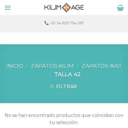
Skip
to
content
00 34 629 754 267
INICIO
/
ZAPATOS KILIM
/
ZAPATOS IKAT
/
TALLA 42
FILTRAR
No se han encontrado productos que coincidan con
tu selección.