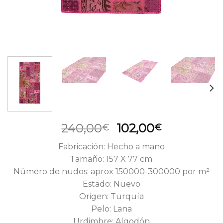
El
El
240,00
102,00
€
€
precio
precio
Fabricación: Hecho a mano
original
actual
Tamaño: 157 X 77 cm.
era:
es:
Número de nudos: aprox 150000-300000 por m²
240,00€.
102,00€.
Estado: Nuevo
Origen: Turquía
Pelo: Lana
Urdimbre: Algodón