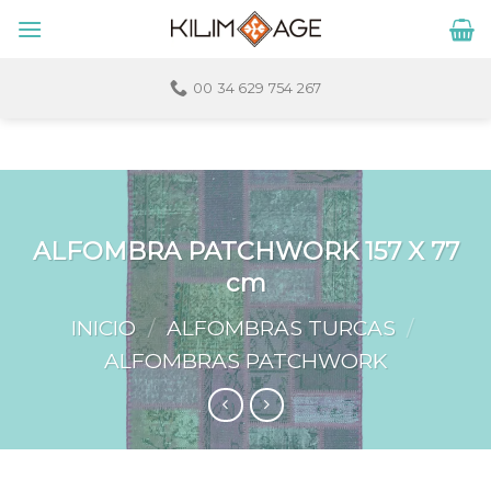
Skip
to
content
00 34 629 754 267
ALFOMBRA PATCHWORK 157 X 77
cm
INICIO
/
ALFOMBRAS TURCAS
/
ALFOMBRAS PATCHWORK