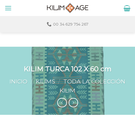
Skip
to
content
00 34 629 754 267
KILIM TURCA 102 X 60 cm
INICIO
/
KILIMS
/
TODA LA COLECCIÓN
KILIM