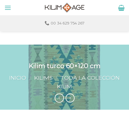
Skip
to
content
00 34 629 754 267
Kilim turco 60×120 cm
INICIO
/
KILIMS
/
TODA LA COLECCIÓN
KILIM