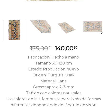
El
El
175,00
140,00
€
€
precio
precio
Fabricación: Hecho a mano
original
actual
Tamaño:60×120 cm
era:
es:
Estado: Producción nuevo
175,00€.
140,00€.
Origen: Turquía, Usak
Material: Lana
Grosor aprox: 2-3 mm
Teñido con colores naturales
Los colores de la alfombra se percibirán de formas
diferentes dependiendo del ángulo de visión