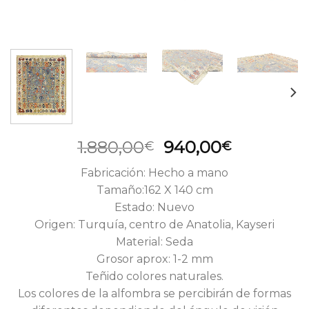
El
El
1.880,00
940,00
€
€
precio
precio
Fabricación: Hecho a mano
original
actual
Tamaño:162 X 140 cm
era:
es:
Estado: Nuevo
1.880,00€.
940,00€.
Origen: Turquía, centro de Anatolia, Kayseri
Material: Seda
Grosor aprox: 1-2 mm
Teñido colores naturales.
Los colores de la alfombra se percibirán de formas