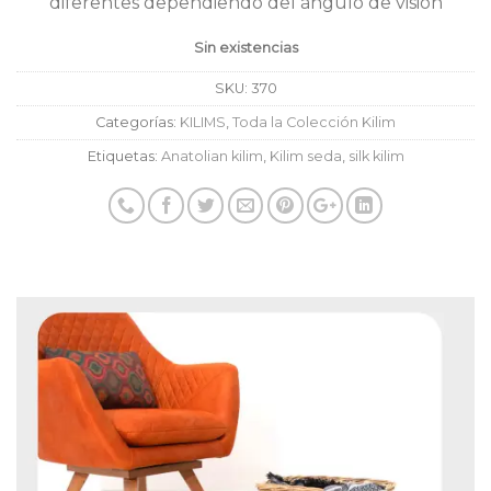
diferentes dependiendo del ángulo de visión
Sin existencias
SKU:
370
Categorías:
KILIMS
,
Toda la Colección Kilim
Etiquetas:
Anatolian kilim
,
Kilim seda
,
silk kilim