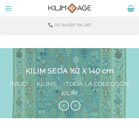
Skip
to
content
00 34 629 754 267
KILIM SEDA 162 X 140 cm
INICIO
/
KILIMS
/
TODA LA COLECCIÓN
KILIM