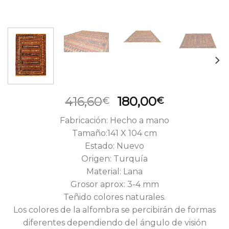
El
El
416,60
180,00
€
€
precio
precio
Fabricación: Hecho a mano
original
actual
Tamaño:141 X 104 cm
era:
es:
Estado: Nuevo
416,60€.
180,00€.
Origen: Turquía
Material: Lana
Grosor aprox: 3-4 mm
Teñido colores naturales.
Los colores de la alfombra se percibirán de formas
diferentes dependiendo del ángulo de visión