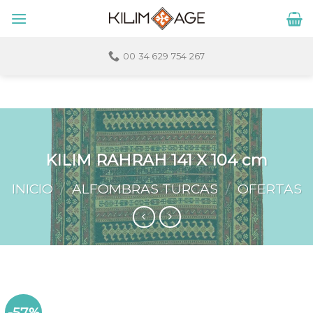
Skip
to
content
00 34 629 754 267
KILIM RAHRAH 141 X 104 cm
INICIO
/
ALFOMBRAS TURCAS
/
OFERTAS
-57%