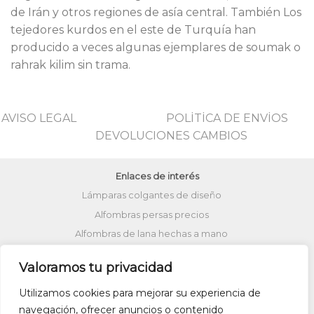
de Irán y otros regiones de asía central. También Los
tejedores kurdos en el este de Turquía han
producido a veces algunas ejemplares de soumak o
rahrak kilim sin trama.
AVISO LEGAL
POLİTİCA DE ENVİOS
DEVOLUCIONES CAMBIOS
Enlaces de interés
Lámparas colgantes de diseño
Alfombras persas precios
Alfombras de lana hechas a mano
Lámparas turcas de techo
Valoramos tu privacidad
Alfombras de patchwork
Zapatos kilim
Utilizamos cookies para mejorar su experiencia de
Alfombras turcas precios
navegación, ofrecer anuncios o contenido
Alfombras patchwork vintage