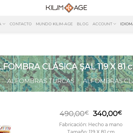
A
CONTACTO
MUNDO KILIM-AGE
BLOG
ACCOUNT
IDIOM
LFOMBRA CLÁSICA ŞAL 119 X 81 
/
ALFOMBRAS TURCAS
/
ALFOMBRAS CL
El
El
490,00
340,00
€
€
precio
pre
Fabricación: Hecho a mano
original
act
Tamaño: 119 X 81 cm