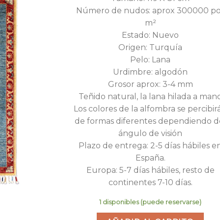
era:
es:
Número de nudos: aprox 300000 po
490,00€.
34
m²
Estado: Nuevo
Origen: Turquía
Pelo: Lana
Urdimbre: algodón
Grosor aprox: 3-4 mm
Teñido natural, la lana hilada a man
Los colores de la alfombra se percibir
de formas diferentes dependiendo d
ángulo de visión
Plazo de entrega: 2-5 días hábiles e
España.
Europa: 5-7 días hábiles, resto de
continentes 7-10 días.
1 disponibles (puede reservarse)