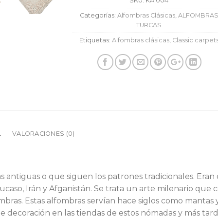
SKU:
KA 004
Categorías:
Alfombras Clásicas
,
ALFOMBRA
TURCAS
Etiquetas:
Alfombras clásicas
,
Classic carpet
L
VALORACIONES (0)
s antiguas o que siguen los patrones tradicionales. Eran 
aso, Irán y Afganistán. Se trata un arte milenario que co
fombras. Estas alfombras servían hace siglos como manta
e decoración en las tiendas de estos nómadas y más tar