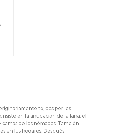
S
s
originariamente tejidas por los
nsiste en la anudación de la lana, el
s y camas de los nómadas. También
des en los hogares. Después