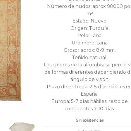
era:
e
Número de nudos: aprox 90000 po
3.500,00€.
2
m²
Estado: Nuevo
Origen: Turquía
Pelo: Lana
Urdimbre: Lana
Grosor aprox: 8-9 mm.
Teñido natural.
Los colores de la alfombra se percibir
de formas diferentes dependiendo d
ángulo de visión
Plazo de entrega: 2-5 días hábiles e
España.
Europa: 5-7 días hábiles, resto de
continentes 7-10 días.
Sin existencias