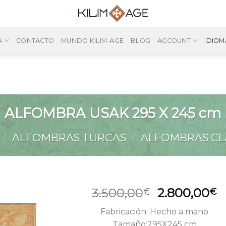
A
CONTACTO
MUNDO KILIM-AGE
BLOG
ACCOUNT
IDIOM
ALFOMBRA USAK 295 X 245 cm
/
ALFOMBRAS TURCAS
/
ALFOMBRAS CL
El
E
3.500,00
2.800,00
€
€
precio
p
Fabricación: Hecho a mano
original
a
Tamaño:295X245 cm