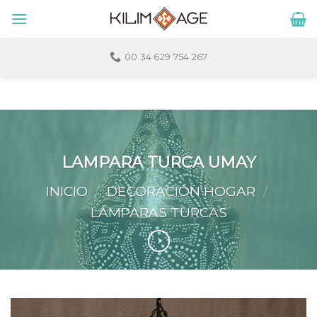
Skip
to
content
00 34 629 754 267
LAMPARA TURCA UMAY
INICIO
/
DECORACIÓN HOGAR
/
LÁMPARAS TURCAS