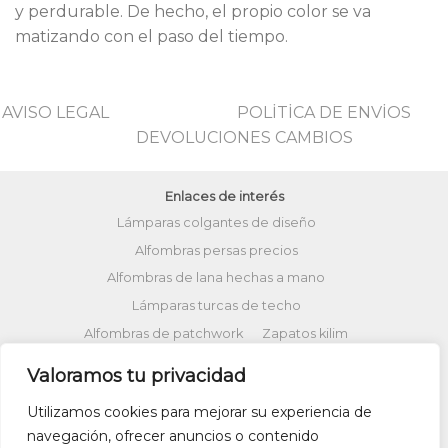
y perdurable. De hecho, el propio color se va
matizando con el paso del tiempo.
AVISO LEGAL
POLİTİCA DE ENVİOS
DEVOLUCIONES CAMBIOS
Enlaces de interés
Lámparas colgantes de diseño
Alfombras persas precios
Alfombras de lana hechas a mano
Lámparas turcas de techo
Alfombras de patchwork
Zapatos kilim
Alfombras turcas precios
Valoramos tu privacidad
Alfombras patchwork vintage
Utilizamos cookies para mejorar su experiencia de
Cojines Kilim
Bolsos kilim
Cojines Ikat
navegación, ofrecer anuncios o contenido
Comprar kilim online