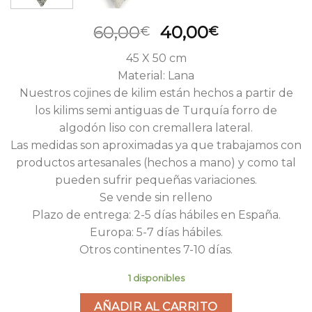
El
El
60,00
40,00
€
€
precio
precio
45 X 50 cm
original
actual
Material: Lana
era:
es:
Nuestros cojines de kilim están hechos a partir de
60,00€.
40,00€.
los kilims semi antiguas de Turquía forro de
algodón liso con cremallera lateral.
Las medidas son aproximadas ya que trabajamos con
productos artesanales (hechos a mano) y como tal
pueden sufrir pequeñas variaciones.
Se vende sin relleno
Plazo de entrega: 2-5 días hábiles en España.
Europa: 5-7 días hábiles.
Otros continentes 7-10 días.
1 disponibles
AÑADIR AL CARRITO