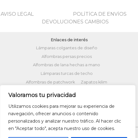
AVISO LEGAL
POLİTİCA DE ENVİOS
DEVOLUCIONES CAMBIOS
Enlaces de interés
Lámparas colgantes de diseño
Alfombras persas precios
Alfombras de lana hechas a mano
Lámparas turcas de techo
Alfombras de patchwork
Zapatos kilim
Alfombras turcas precios
Valoramos tu privacidad
Alfombras patchwork vintage
Utilizamos cookies para mejorar su experiencia de
Cojines Kilim
Bolsos kilim
Cojines Ikat
navegación, ofrecer anuncios o contenido
Comprar kilim online
personalizados y analizar nuestro tráfico. Al hacer clic
en "Aceptar todo", acepta nuestro uso de cookies.