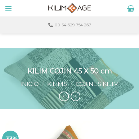
Skip
to
content
00 34 629 754 267
KILIM COJIN 45 X 50 cm
INICIO
/
KILIMS
/
COJINES KILIM
-33%