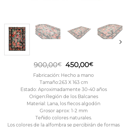
El
El
900,00
450,00
€
€
precio
precio
Fabricación: Hecho a mano
original
actual
Tamaño:263 X 163 cm
era:
es:
Estado: Aproximadamente 30-40 años
900,00€.
450,00€.
Origen:Región de los Balcanes
Material: Lana, los flecos algodón
Grosor aprox: 1-2 mm
Teñido colores naturales.
Los colores de la alfombra se percibirán de formas