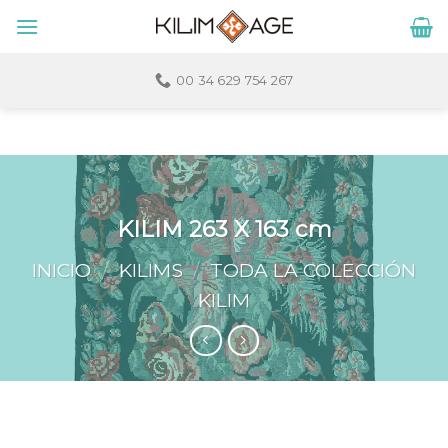
Skip
to
content
00 34 629 754 267
KILIM 263 X 163 cm
INICIO
/
KILIMS
/
TODA LA COLECCIÓN
KILIM