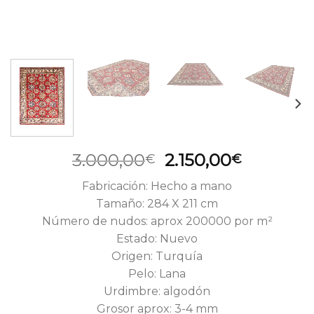
El
El
3.000,00
2.150,00
€
€
precio
precio
Fabricación: Hecho a mano
original
actual
Tamaño: 284 X 211 cm
era:
es:
Número de nudos: aprox 200000 por m²
3.000,00€.
2.150,00
Estado: Nuevo
Origen: Turquía
Pelo: Lana
Urdimbre: algodón
Grosor aprox: 3-4 mm