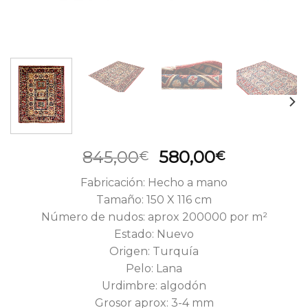
El
El
845,00
580,00
€
€
precio
precio
Fabricación: Hecho a mano
original
actual
Tamaño: 150 X 116 cm
era:
es:
Número de nudos: aprox 200000 por m²
845,00€.
580,00€.
Estado: Nuevo
Origen: Turquía
Pelo: Lana
Urdimbre: algodón
Grosor aprox: 3-4 mm