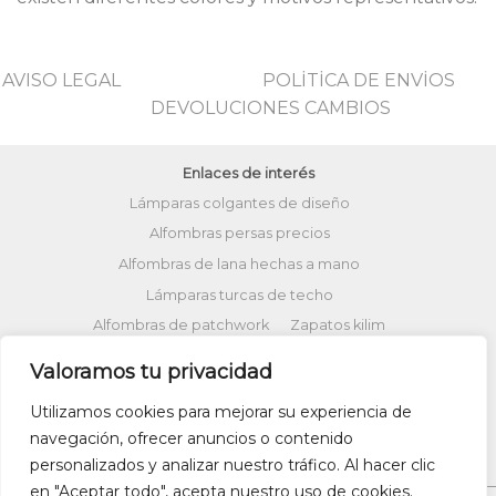
AVISO LEGAL
POLİTİCA DE ENVİOS
DEVOLUCIONES CAMBIOS
Enlaces de interés
Lámparas colgantes de diseño
Alfombras persas precios
Alfombras de lana hechas a mano
Lámparas turcas de techo
Alfombras de patchwork
Zapatos kilim
Alfombras turcas precios
Valoramos tu privacidad
Alfombras patchwork vintage
Utilizamos cookies para mejorar su experiencia de
Cojines Kilim
Bolsos kilim
Cojines Ikat
navegación, ofrecer anuncios o contenido
Comprar kilim online
personalizados y analizar nuestro tráfico. Al hacer clic
en "Aceptar todo", acepta nuestro uso de cookies.