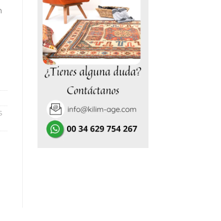
n
0€.
S