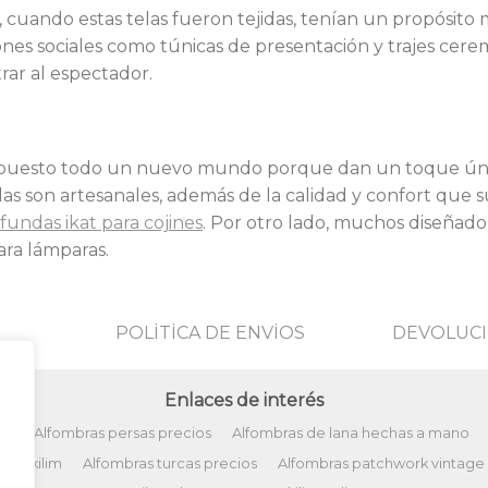
 cuando estas telas fueron tejidas, tenían un propósito
ones sociales como túnicas de presentación y trajes ceremo
trar al espectador.
a supuesto todo un nuevo mundo porque dan un toque únic
elas son artesanales, además de la calidad y confort que s
fundas ikat para cojines
. Por otro lado, muchos diseñado
ara lámparas.
POLİTİCA DE ENVİOS
DEVOLUCI
Enlaces de interés
ño
Alfombras persas precios
Alfombras de lana hechas a mano
tos kilim
Alfombras turcas precios
Alfombras patchwork vintage