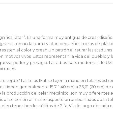
significa “atar”. Es una forma muy antigua de crear diseños 
rghana, toman la trama y atan pequeños trozos de plástico 
resisten el color y crean un patrón al retirar las ataduras
n motivos vivos. Estos representan la vida del pueblo y la
queza, poder y prestigio. Las adras ikats modernas de Uz
aturales.
otro tejido? Las telas Ikat se tejen a mano en telares es
 tienen generalmente 15,7 “(40 cm) a 23,6” (60 cm) de a
de la producción del telar mecánico, son muy diferentes en
jido liso tienen el mismo aspecto en ambos lados de la te
elen tener bordes sólidos de 2 “a 3” a lo largo de cada or