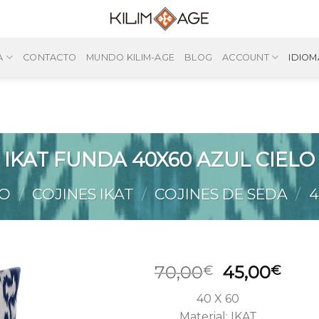
A
CONTACTO
MUNDO KILIM-AGE
BLOG
ACCOUNT
IDIOM
IKAT FUNDA 40X60 AZUL CIELO
IO
/
COJINES IKAT
/
COJINES DE SEDA
/
4
El
El
70,00
45,00
€
€
precio
prec
40 X 60
original
actu
Material: IKAT