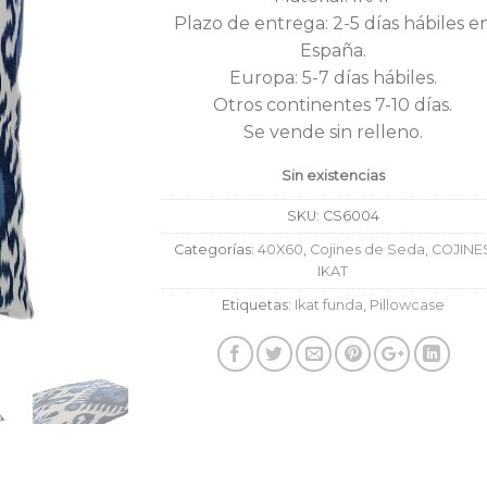
era:
es:
Plazo de entrega: 2-5 días hábiles e
70,00€.
45,0
España.
Europa: 5-7 días hábiles.
Otros continentes 7-10 días.
Se vende sin relleno.
Sin existencias
SKU:
CS6004
Categorías:
40X60
,
Cojines de Seda
,
COJINE
IKAT
Etiquetas:
Ikat funda
,
Pillowcase