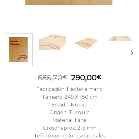
El
El
685,70
290,00
€
€
precio
precio
Fabricación: Hecho a mano
original
actual
Tamaño: 249 X 180 cm
era:
es:
Estado: Nuevo
685,70€.
290,00€.
Origen: Turquía
Material: Lana
Grosor aprox: 2-3 mm
Teñido con colores naturales