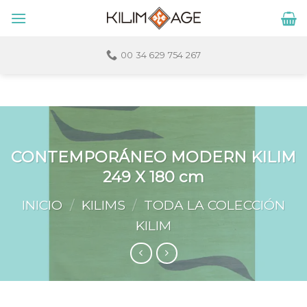
Skip
to
content
00 34 629 754 267
CONTEMPORÁNEO MODERN KILIM
249 X 180 cm
INICIO
/
KILIMS
/
TODA LA COLECCIÓN
KILIM