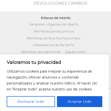
DEVOLUCIONES CAMBIOS
Enlaces de interés
Lámparas colgantes de diseño
Alfombras persas precios
Alfombras de lana hechas a mano
Lámparas turcas de techo
Alfombras de patchwork
Zapatos kilim
Alfombras turcas precios
Valoramos tu privacidad
Alfombras patchwork vintage
Utilizamos cookies para mejorar su experiencia de
Cojines Kilim
Bolsos kilim
Cojines Ikat
navegación, ofrecer anuncios o contenido
Comprar kilim online
personalizados y analizar nuestro tráfico. Al hacer clic
en "Aceptar todo", acepta nuestro uso de cookies.
Rechazar todo
Aceptar todo
Copyright 2026 ©
UX Themes