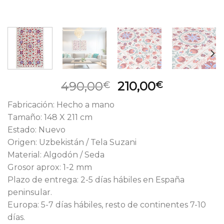
El
El
490,00
210,00
€
€
precio
precio
Fabricación: Hecho a mano
original
actual
Tamaño: 148 X 211 cm
era:
es:
Estado: Nuevo
490,00€.
210,00€.
Origen: Uzbekistán / Tela Suzani
Material: Algodón / Seda
Grosor aprox: 1-2 mm
Plazo de entrega: 2-5 días hábiles en España
peninsular.
Europa: 5-7 días hábiles, resto de continentes 7-10
días.