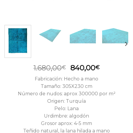
El
El
1.680,00
840,00
€
€
precio
precio
Fabricación: Hecho a mano
original
actual
Tamaño: 305X230 cm
era:
es:
Número de nudos: aprox 300000 por m²
1.680,00€.
840,00€.
Origen: Turquía
Pelo: Lana
Urdimbre: algodón
Grosor aprox: 4-5 mm
Teñido natural, la lana hilada a mano