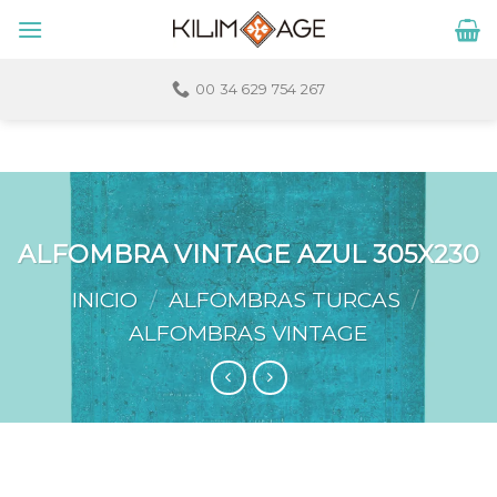
Skip
to
content
00 34 629 754 267
ALFOMBRA VINTAGE AZUL 305X230
INICIO
/
ALFOMBRAS TURCAS
/
ALFOMBRAS VINTAGE