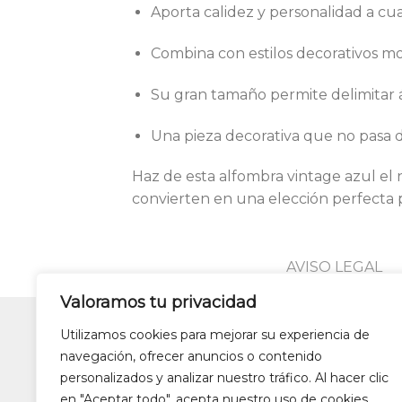
Aporta calidez y personalidad a cua
Combina con estilos decorativos mo
Su gran tamaño permite delimitar 
Una pieza decorativa que no pasa
Haz de esta alfombra vintage azul el 
convierten en una elección perfecta 
AVISO LEGAL
Valoramos tu privacidad
Utilizamos cookies para mejorar su experiencia de
Lámparas colgantes de dise
navegación, ofrecer anuncios o contenido
Alfombras de patchwork
Zapa
personalizados y analizar nuestro tráfico. Al hacer clic
en "Aceptar todo", acepta nuestro uso de cookies.