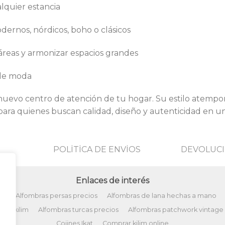
lquier estancia
dernos, nórdicos, boho o clásicos
áreas y armonizar espacios grandes
 de moda
nuevo centro de atención de tu hogar. Su estilo atempora
para quienes buscan calidad, diseño y autenticidad en u
POLİTİCA DE ENVİOS
DEVOLUCI
Enlaces de interés
ño
Alfombras persas precios
Alfombras de lana hechas a mano
tos kilim
Alfombras turcas precios
Alfombras patchwork vintage
Cojines Ikat
Comprar kilim online