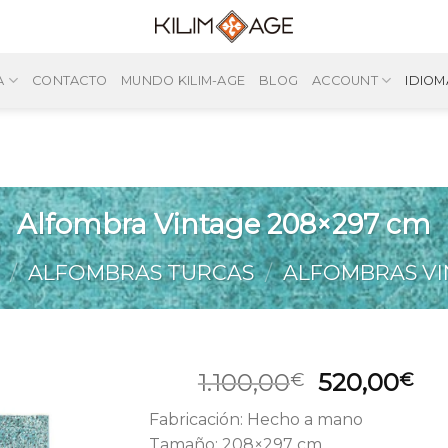
A
CONTACTO
MUNDO KILIM-AGE
BLOG
ACCOUNT
IDIOM
Alfombra Vintage 208×297 cm
/
ALFOMBRAS TURCAS
/
ALFOMBRAS VI
El
El
1.100,00
520,00
€
€
precio
pr
Fabricación: Hecho a mano
original
ac
Tamaño: 208×297 cm