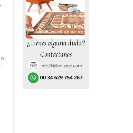
r
0,00€.
án
el