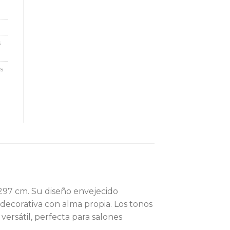
s
s
97 cm. Su diseño envejecido
decorativa con alma propia. Los tonos
ersátil, perfecta para salones