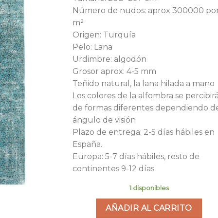
era:
es:
Número de nudos: aprox 300000 po
1.100,00€.
52
m²
Origen: Turquía
Pelo: Lana
Urdimbre: algodón
Grosor aprox: 4-5 mm
Teñido natural, la lana hilada a mano
Los colores de la alfombra se percibir
de formas diferentes dependiendo d
ángulo de visión
Plazo de entrega: 2-5 días hábiles en
España.
Europa: 5-7 días hábiles, resto de
continentes 9-12 días.
1 disponibles
AÑADIR AL CARRITO