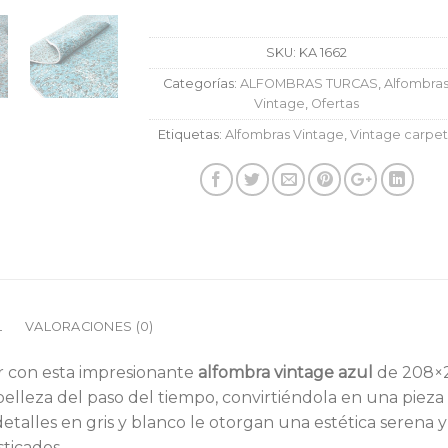
SKU:
KA 1662
Categorías:
ALFOMBRAS TURCAS
,
Alfombra
Vintage
,
Ofertas
Etiquetas:
Alfombras Vintage
,
Vintage carpet
L
VALORACIONES (0)
ar con esta impresionante
alfombra vintage azul
de 208×2
lleza del paso del tiempo, convirtiéndola en una pieza 
alles en gris y blanco le otorgan una estética serena y v
ticados.