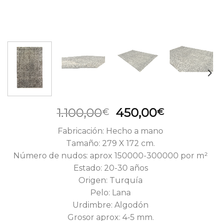
El
El
1.100,00
450,00
€
€
precio
precio
Fabricación: Hecho a mano
original
actual
Tamaño: 279 X 172 cm.
era:
es:
Número de nudos: aprox 150000-300000 por m²
1.100,00€.
450,00€.
Estado: 20-30 años
Origen: Turquía
Pelo: Lana
Urdimbre: Algodón
Grosor aprox: 4-5 mm.