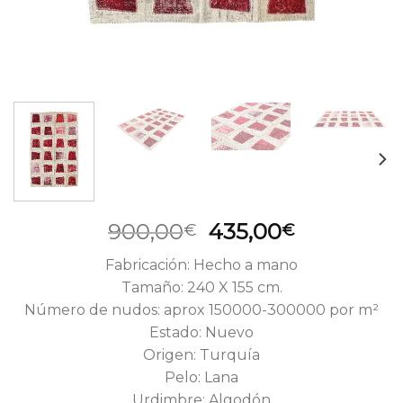
El
El
900,00
435,00
€
€
precio
precio
Fabricación: Hecho a mano
original
actual
Tamaño: 240 X 155 cm.
era:
es:
Número de nudos: aprox 150000-300000 por m²
900,00€.
435,00€.
Estado: Nuevo
Origen: Turquía
Pelo: Lana
Urdimbre: Algodón