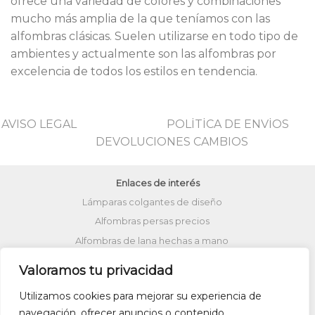
ofrece una variedad de colores y combinaciones
mucho más amplia de la que teníamos con las
alfombras clásicas. Suelen utilizarse en todo tipo de
ambientes y actualmente son las alfombras por
excelencia de todos los estilos en tendencia.
AVISO LEGAL
POLİTİCA DE ENVİOS
DEVOLUCIONES CAMBIOS
Enlaces de interés
Lámparas colgantes de diseño
Alfombras persas precios
Alfombras de lana hechas a mano
Lámparas turcas de techo
Valoramos tu privacidad
Alfombras de patchwork
Zapatos kilim
Utilizamos cookies para mejorar su experiencia de
Alfombras turcas precios
navegación, ofrecer anuncios o contenido