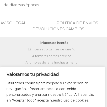
de diversas épocas.
AVISO LEGAL
POLİTİCA DE ENVİOS
DEVOLUCIONES CAMBIOS
Enlaces de interés
Lámparas colgantes de diseño
Alfombras persas precios
Alfombras de lana hechas a mano
Lámparas turcas de techo
Valoramos tu privacidad
Alfombras de patchwork
Zapatos kilim
Alfombras turcas precios
Utilizamos cookies para mejorar su experiencia de
navegación, ofrecer anuncios o contenido
Alfombras patchwork vintage
personalizados y analizar nuestro tráfico. Al hacer clic
Cojines Kilim
Bolsos kilim
Cojines Ikat
en "Aceptar todo", acepta nuestro uso de cookies.
Comprar kilim online