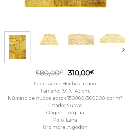
El
El
580,00
310,00
€
€
precio
precio
Fabricación: Hecho a mano
original
actual
Tamaño: 191 X 143 cm.
era:
es:
Número de nudos: aprox 150000-300000 por m²
580,00€.
310,00€.
Estado: Nuevo
Origen: Turquía
Pelo: Lana
Urdimbre: Algodón