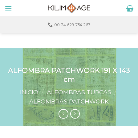
Skip
to
content
00 34 629 754 267
ALFOMBRA PATCHWORK 191 X 143
cm
INICIO
/
ALFOMBRAS TURCAS
/
ALFOMBRAS PATCHWORK