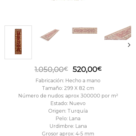
El
El
1.050,00
520,00
€
€
precio
precio
Fabricación: Hecho a mano
original
actual
Tamaño: 299 X 82 cm
era:
es:
Número de nudos: aprox 300000 por m²
1.050,00€.
520,00€.
Estado: Nuevo
Origen: Turquía
Pelo: Lana
Urdimbre: Lana
Grosor aprox: 4-5 mm