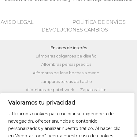
AVISO LEGAL
POLİTİCA DE ENVİOS
DEVOLUCIONES CAMBIOS
Enlaces de interés
Lámparas colgantes de diseño
Alfombras persas precios
Alfombras de lana hechas a mano
Lámparas turcas de techo
Alfombras de patchwork
Zapatos kilim
Alfombras turcas precios
Valoramos tu privacidad
Alfombras patchwork vintage
Utilizamos cookies para mejorar su experiencia de
Cojines Kilim
Bolsos kilim
Cojines Ikat
navegación, ofrecer anuncios o contenido
Comprar kilim online
personalizados y analizar nuestro tráfico. Al hacer clic
en "Aceptar todo", acepta nuestro uso de cookies.