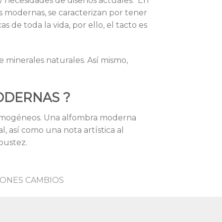
y necesidades de diseños actuales. En
as modernas, se caracterizan por tener
s de toda la vida, por ello, el tacto es
e minerales naturales. Así mismo,
DERNAS ?
homogéneos. Una alfombra moderna
, así como una nota artística al
bustez.
ONES CAMBIOS