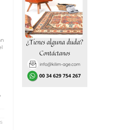
án
el
o
S