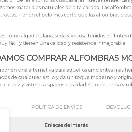
tación de las
alfombras clásicas
a las nuevas tendencias 
lizamos materiales naturales de alta calidad. Las alfombr
tractas
. Tienen el pelo más corto que las alfombras clásica
 como algodón, lana, seda y viscosa teñidos en tintes d
 fácil y tienen una calidad y resistencia inmejorable.
DAMOS COMPRAR ALFOMBRAS MO
suponen una alternativa para aquellos ambientes más 
cios de cualquier estilo y da un toque moderno y original
alidez y viste los espacios para darles consistencia y ro
POLİTİCA DE ENVİOS
DEVOLUCI
Enlaces de interés