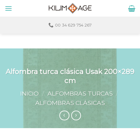
Skip
to
content
00 34 629 754 267
Alfombra turca clásica Usak 200×289
cm
INICIO
/
ALFOMBRAS TURCAS
/
ALFOMBRAS CLÁSICAS