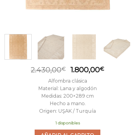
El
El
2.430,00
1.800,00
€
€
precio
precio
Alfombra clásica
original
actual
Material: Lana y algodón
era:
es:
Medidas: 200×289 cm
2.430,00€.
1.800,00
Hecho a mano.
Origen: UŞAK / Turquía
1 disponibles