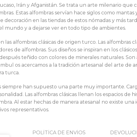
aso, Irán y Afganistán. Se trata un arte milenario que co
fombras. Estas alfombras servían hace siglos como manta
e decoración en las tiendas de estos nómadas y más tar
l mundo y a dejarse ver en todo tipo de ambientes.
n las alfombras clásicas de origen turco. Las alfombras 
ores de alfombras. Sus diseños se inspiran en los clásico
 después teñido con colores de minerales naturales. Son
tambul os acercamos a la tradición artesanal del arte de 
ra turca.
as siempre han supuesto una parte muy importante. Carg
nalidad. Las alfombras clásicas llenan los espacios de hi
ombra. Al estar hechas de manera atesanal no existe una 
ivos representativos.
POLİTİCA DE ENVİOS
DEVOLUCI