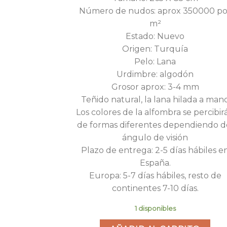
era:
es
Número de nudos: aprox 350000 po
1.050,00€.
48
m²
Estado: Nuevo
Origen: Turquía
Pelo: Lana
Urdimbre: algodón
Grosor aprox: 3-4 mm
Teñido natural, la lana hilada a man
Los colores de la alfombra se percibir
de formas diferentes dependiendo d
ángulo de visión
Plazo de entrega: 2-5 días hábiles e
España.
Europa: 5-7 días hábiles, resto de
continentes 7-10 días.
1 disponibles