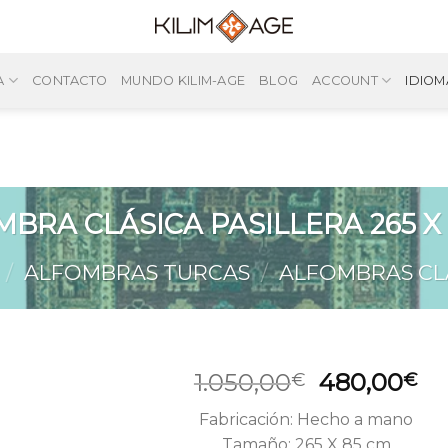
A
CONTACTO
MUNDO KILIM-AGE
BLOG
ACCOUNT
IDIOM
BRA CLÁSICA PASILLERA 265 X
/
ALFOMBRAS TURCAS
/
ALFOMBRAS CL
El
El
1.050,00
480,00
€
€
precio
pr
Fabricación: Hecho a mano
original
ac
Tamaño: 265 X 85 cm