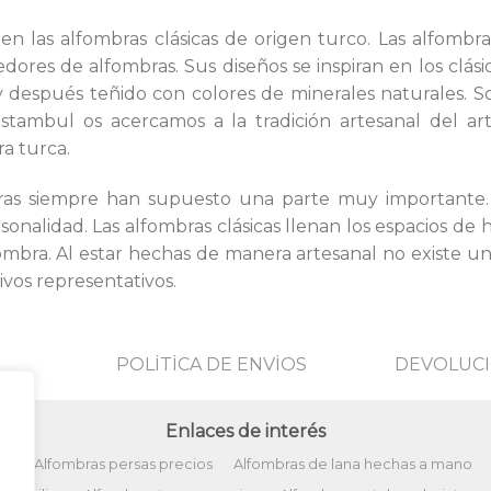
en las alfombras clásicas de origen turco. Las alfombr
dores de alfombras. Sus diseños se inspiran en los clási
y después teñido con colores de minerales naturales. S
Estambul os acercamos a la tradición artesanal del a
ra turca.
bras siempre han supuesto una parte muy importante.
nalidad. Las alfombras clásicas llenan los espacios de h
fombra. Al estar hechas de manera artesanal no existe un
ivos representativos.
POLİTİCA DE ENVİOS
DEVOLUCI
Enlaces de interés
ño
Alfombras persas precios
Alfombras de lana hechas a mano