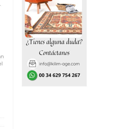
r
0,00€.
án
el