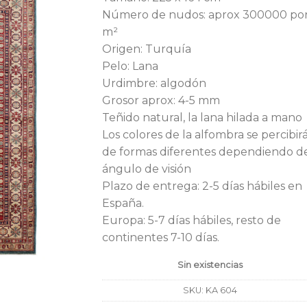
era:
es:
Número de nudos: aprox 300000 po
1.600,00€.
55
m²
Origen: Turquía
Pelo: Lana
Urdimbre: algodón
Grosor aprox: 4-5 mm
Teñido natural, la lana hilada a mano
Los colores de la alfombra se percibir
de formas diferentes dependiendo d
ángulo de visión
Plazo de entrega: 2-5 días hábiles en
España.
Europa: 5-7 días hábiles, resto de
continentes 7-10 días.
Sin existencias
SKU:
KA 604