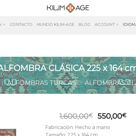
A
CONTACTO
MUNDO KILIM-AGE
BLOG
ACCOUNT
IDIOM
ALFOMBRA CLÁSICA 225 x 164 c
/
ALFOMBRAS TURCAS
/
ALFOMBRAS CL
El
El
1.600,00
550,00
€
€
precio
pr
Fabricación: Hecho a mano
original
ac
Tamaño: 225 x 164 cm